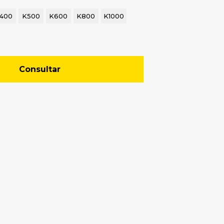
400
K500
K600
K800
K1000
Consultar