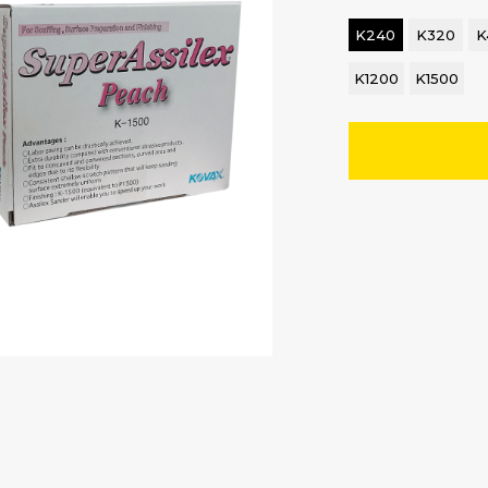
K240
K320
K
K1200
K1500